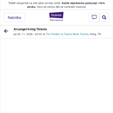
Tržiště vstupenek na živé akce od roku 2009.
Každá objednávka poskytuje 100%
, kde fanoušci kupují a prodávají vstupenk
záruku.
Ceny se mohou lišit od nominální hodnoty.
StubHub – Místo, 
Nabídka
Arcangel Irving Tickets
pá 06. 11. 2026
•
20:00
at
The Pavilion at Toyota Music Factory
,
Irving
,
TX