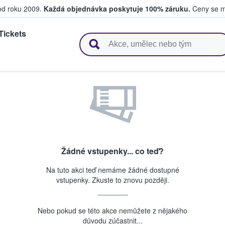
 od roku 2009.
Každá objednávka poskytuje 100% záruku.
Ceny se mo
Tickets
upují a prodávají vstupenky
Žádné vstupenky... co teď?
Na tuto akci teď nemáme žádné dostupné
vstupenky. Zkuste to znovu později.
Nebo pokud se této akce nemůžete z nějakého
důvodu zúčastnit...