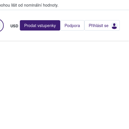
hou lišit od nominální hodnoty.
Prodat vstupenky
Podpora
Přihlásit se
USD