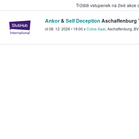
Tržiště vstupenek na živé akce
Ankor
&
Self Deception
Aschaffenburg 
StubHub – Místo, kde fanoušci k
út 08. 12. 2026
•
19:00
v
Colos-Saal
,
Aschaffenburg
,
BV