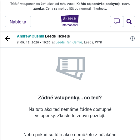
Tržiště vstupenek na živé akce od roku 2009.
Každá objednávka poskytuje 100%
, kde fanoušci kupují a prodávají vstupenk
záruku.
Ceny se mohou lišit od nominální hodnoty.
StubHub – Místo, 
Nabídka
Andrew Cushin
Leeds Tickets
st 09. 12. 2026
•
19:30
at
Leeds Irish Centre
,
Leeds
,
WYK
Žádné vstupenky... co teď?
Na tuto akci teď nemáme žádné dostupné
vstupenky. Zkuste to znovu později.
Nebo pokud se této akce nemůžete z nějakého