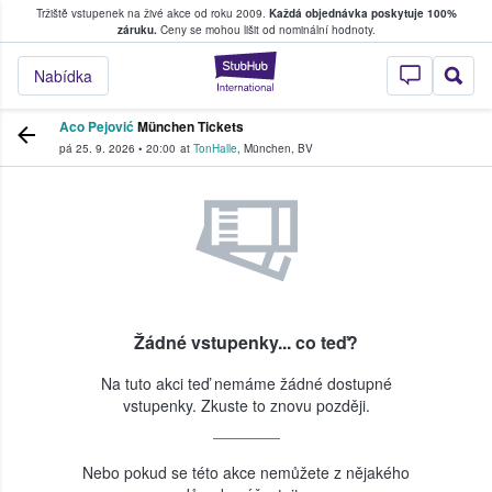
Tržiště vstupenek na živé akce od roku 2009.
Každá objednávka poskytuje 100%
, kde fanoušci kupují a prodávají vstupenk
záruku.
Ceny se mohou lišit od nominální hodnoty.
StubHub – Místo, 
Nabídka
Aco Pejović
München Tickets
pá 25. 9. 2026
•
20:00
at
TonHalle
,
München
,
BV
Žádné vstupenky... co teď?
Na tuto akci teď nemáme žádné dostupné
vstupenky. Zkuste to znovu později.
Nebo pokud se této akce nemůžete z nějakého