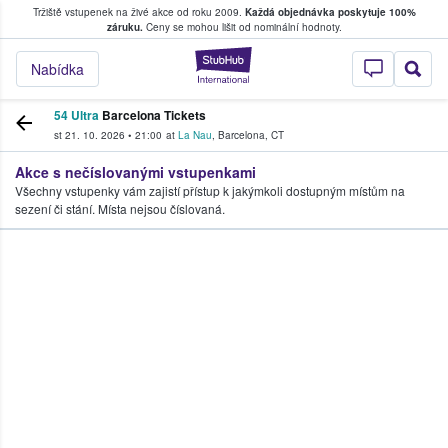
Tržiště vstupenek na živé akce od roku 2009.
Každá objednávka poskytuje 100%
, kde fanoušci kupují a prodávají vstupenk
záruku.
Ceny se mohou lišit od nominální hodnoty.
StubHub – Místo, 
Nabídka
54 Ultra
Barcelona Tickets
st 21. 10. 2026
•
21:00
at
La Nau
,
Barcelona
,
CT
Akce s nečíslovanými vstupenkami
Všechny vstupenky vám zajistí přístup k jakýmkoli dostupným místům na
sezení či stání. Místa nejsou číslovaná.